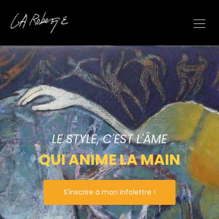
LE STYLE, C'EST L'ÂME
QUI ANIME LA MAIN
S'inscrire à mon infolettre !